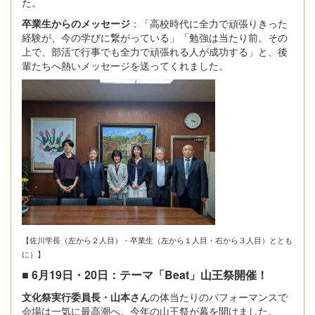
た。
卒業生からのメッセージ
：「高校時代に全力で頑張りきった
経験が、今の学びに繋がっている」「勉強は当たり前。その
上で、部活で行事でも全力で頑張れる人が成功する」と、後
輩たちへ熱いメッセージを送ってくれました。
【佐川学長（左から２人目）・卒業生（左から１人目・右から３人目）ととも
に）】
■ 6月19日・20日：テーマ「Beat」山王祭開催！
文化祭実行委員長・山本さん
の体当たりのパフォーマンスで
会場は一気に最高潮へ。今年の山王祭が幕を開けました。