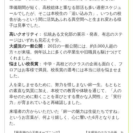
準備期間が短く、高校総体と重なる部活も多い過密スケジュ
ールでしたが、そこは本校生の「追い込み力」。いつもの校
舎があっという間に活気あふれる異空間へと生まれ変わる様
子は見事でした。
高いクオリティ
： 伝統ある文化部の展示・発表、有志のステ
ージはいずれも見応え十分。
大盛況の一般公開
： 20日の一般公開には、約3,000人超の
方々が来場。例年以上に多くの卒業生や旧職員も駆けつけて
くれました。
悩ましい校長賞
： 中学・高校どのクラスの企画も面白く、フ
ロアはお客様で満員。校長賞の選考には本当に頭を悩ませま
した。
人を楽しませるために、努力を惜しまない鉾一生。もともと
の素直な気質に加え、本校での教育や体験を通じて、「人の
幸せのために動くことを喜びとする豊かな人間性」と「実行
力」が育まれていると再確認しました。
来場者の方からいただいた「鉾一の魅力は生徒たちですね」
というお言葉が、何より嬉しく、心に響いた6月となりまし
た。
【最高潮の山王祭オープニング】 【大盛況のクラス企画 カ