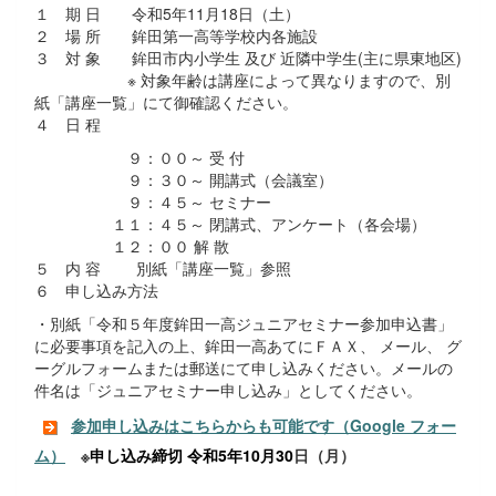
１ 期 日 令和5年11月18日（土）
２ 場 所 鉾田第一高等学校内各施設
３ 対 象 鉾田市内小学生 及び 近隣中学生(主に県東地区)
※ 対象年齢は講座によって異なりますので、別
紙「講座一覧」にて御確認ください。
４ 日 程
９：００～ 受 付
９：３０～ 開講式（会議室）
９：４５～ セミナー
１１：４５～ 閉講式、アンケート（各会場）
１２：００ 解 散
５ 内 容 別紙「講座一覧」参照
６ 申し込み方法
・別紙「令和５年度鉾田一高ジュニアセミナー参加申込書」
に必要事項を記入の上、鉾田一高あてにＦＡＸ、 メール、 グ
ーグルフォームまたは郵送にて申し込みください。メールの
件名は「ジュニアセミナー申し込み」としてください。
参加申し込みはこちらからも可能です（Google フォー
ム）
※
申し込み締切 令和5年10月30
日（月）