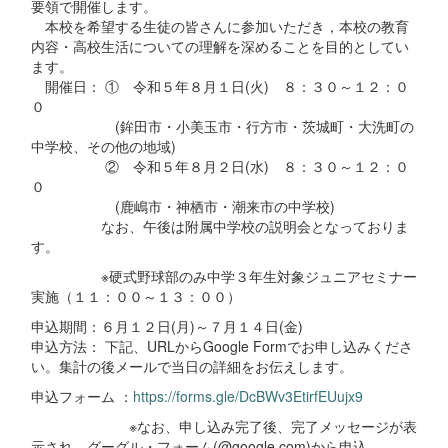
要領で開催します。
本校を希望する生徒の皆さんに参加いただき，本校の教育
内容・高校生活についての理解を深めることを目的としてい
ます。
開催日： ① 令和５年８月１日(火) ８：３０～１２：０
０
(鉾田市・小美玉市・行方市・茨城町・大洗町の
中学校、その他の地域)
② 令和５年８月２日(水) ８：３０～１２：０
０
(鹿嶋市・神栖市・潮来市の中学校)
なお、午後は附属中学校の説明会となっておりま
す。
※硬式野球部のみ中学３年生対象ジュニアセミナー
実施（１１：００～１３：００）
申込期間：６月１２日(月)～７月１４日(金)
申込方法： 下記、URLからGoogle Formでお申し込みくださ
い。集計の後メールで当日の詳細をお伝えします。
申込フォーム ：
https://forms.gle/DcBWv3EtirfEUujx9
※なお、申し込み完了後、完了メッセージが表
示され、グーグル・フォーム(@google.com)から申込