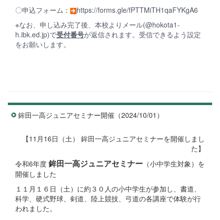
〇申込フォーム：
https://forms.gle/fPTTMiTH1qaFYKgA6
※なお、申し込み完了後、本校よりメール(@hokota1-
h.ibk.ed.jp)で
受付番号
が返信されます。受信できるよう設定
をお願いします。
鉾田一高ジュニアセミナー開催（2024/10/01）
【11月16日（土） 鉾田一高ジュニアセミナーを開催しまし
た】
鉾田一高ジュニアセミナー
令和6年度
（小中学生対象）を
開催しました
１１月１６日（土）に約３０人の小中学生が参加し、書道、
科学、硬式野球、剣道、陸上競技、弓道の各講座で体験が行
われました。