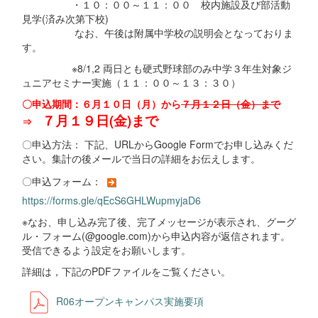
・１０：００～１１：００ 校内施設及び部活動
見学(済み次第下校)
なお、午後は附属中学校の説明会となっておりま
す。
※8/1,2 両日とも硬式野球部のみ中学３年生対象ジ
ュニアセミナー実施（１１：００～１３：３０）
〇申込期間：６月１０日（月）から
７月１２日（金）まで
７月１９日(金)まで
⇒
〇申込方法： 下記、URLからGoogle Formでお申し込みくだ
さい。集計の後メールで当日の詳細をお伝えします。
〇申込フォーム：
https://forms.gle/qEcS6GHLWupmyjaD6
※なお、申し込み完了後、完了メッセージが表示され、グーグ
ル・フォーム(@google.com)から申込内容が返信されます。
受信できるよう設定をお願いします。
詳細は，下記のPDFファイルをご覧ください。
R06オープンキャンパス実施要項