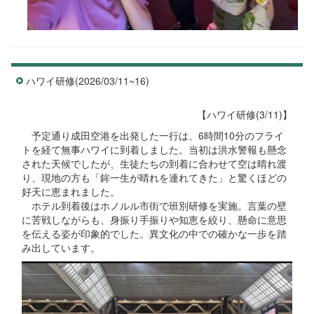
ハワイ研修(2026/03/11~16)
【ハワイ研修(3/11)】
予定通り成田空港を出発した一行は、6時間10分のフライ
トを経て無事ハワイに到着しました。当初は洪水警報も懸念
された天候でしたが、生徒たちの到着に合わせて空は晴れ渡
り、現地の方も「鉾一生が晴れを連れてきた」と驚くほどの
好天に恵まれました。
ホテル到着後はホノルル市街で班別研修を実施。言葉の壁
に苦戦しながらも、身振り手振りや知恵を絞り、懸命に意思
を伝える姿が印象的でした。異文化の中での確かな一歩を踏
み出しています。