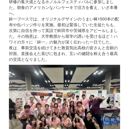
研修の集大成となるホノルルフェスティバルに参加しまし
た。朝食のアメリカンなパンケーキで活力を蓄え、いざ本番
へ。
鉾一ブースでは、オリジナルデザインのうまい棒1500本の配
布や缶バッジ作りを実施。最初は緊張していた生徒たちも、
次第に自信を持って英語で鉾田市や茨城県をアピールしまし
た。その熱意は、大学教授から留学の誘いを受けるほど！ハ
ワイの方々に「鉾一」の魅力が深く伝わった一日でした。
夜は、事前交流を続けてきた敦賀気比高校の皆さんと念願の
対面。直接会えた喜びに包まれ、互いの健闘を称え合う最高
の交流となりました。