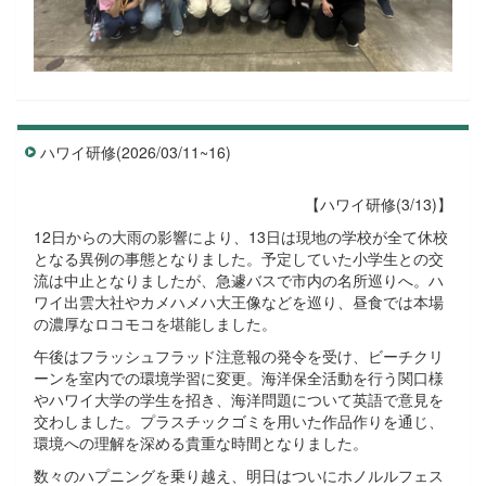
ハワイ研修(2026/03/11~16)
【ハワイ研修(3/13)】
12日からの大雨の影響により、13日は現地の学校が全て休校
となる異例の事態となりました。予定していた小学生との交
流は中止となりましたが、急遽バスで市内の名所巡りへ。ハ
ワイ出雲大社やカメハメハ大王像などを巡り、昼食では本場
の濃厚なロコモコを堪能しました。
午後はフラッシュフラッド注意報の発令を受け、ビーチクリ
ーンを室内での環境学習に変更。海洋保全活動を行う関口様
やハワイ大学の学生を招き、海洋問題について英語で意見を
交わしました。プラスチックゴミを用いた作品作りを通じ、
環境への理解を深める貴重な時間となりました。
数々のハプニングを乗り越え、明日はついにホノルルフェス