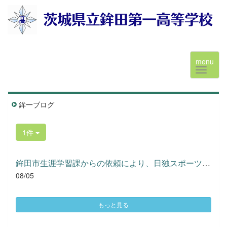
menu
鉾一ブログ
1件
鉾田市生涯学習課からの依頼により、日独スポーツ少年団同時交流...
08/05
もっと見る