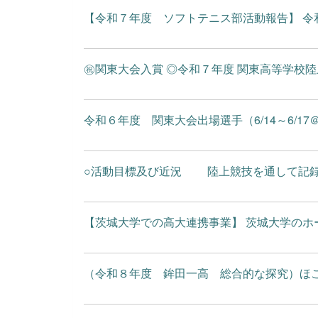
【令和７年度 ソフトテニス部活動報告】 令和７
㊗関東大会入賞 ◎令和７年度 関東高等学校陸上競技
令和６年度 関東大会出場選手（6/14～6/17
○活動目標及び近況 陸上競技を通して記録の
【茨城大学での高大連携事業】 茨城大学のホー
（令和８年度 鉾田一高 総合的な探究）ほこた探