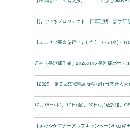
【鉾田南小 学習支援】 本年度もGSNPの活
【ほこいちプロジェクト 国際理解・語学研修＠H
【ユニセフ募金を行いました】 １/７(水)・８(木
迎春（書道部作品）20260106 書道部がホテル
【2025 第５回茨城県高等学校軽音楽新人大会
12月18日(木)、19日(金)、22日(月)放課後、
【さわやかマナーアップキャンペーンin新鉾田駅