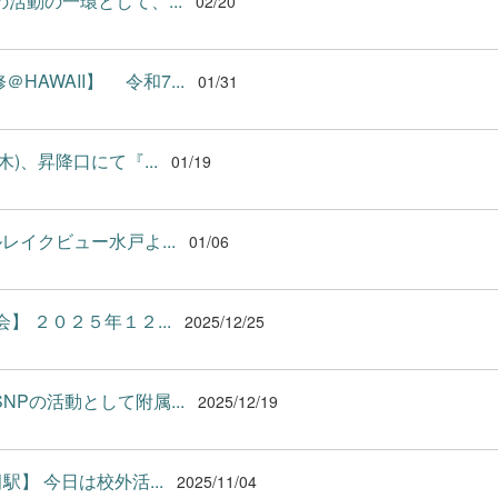
動の一環として、...
02/20
AWAII】 令和7...
01/31
)、昇降口にて『...
01/19
レイクビュー水戸よ...
01/06
】 ２０２５年１２...
2025/12/25
GSNPの活動として附属...
2025/12/19
】 今日は校外活...
2025/11/04