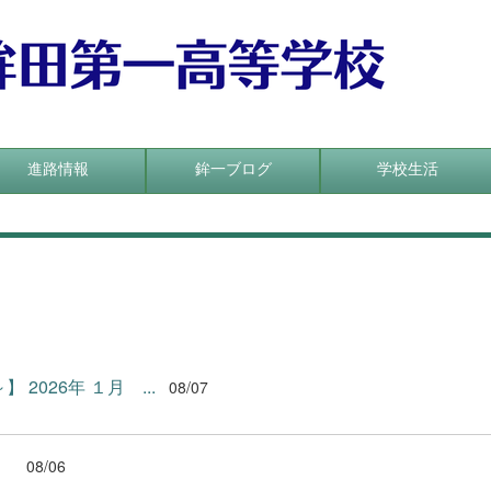
進路情報
鉾一ブログ
学校生活
 2026年 １月 ...
08/07
df
08/06